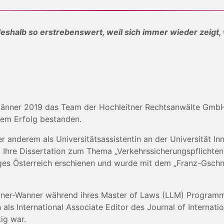
deshalb so erstrebenswert, weil sich immer wieder zeigt, 
 Jänner 2019 das Team der Hochleitner Rechtsanwälte GmbH.
em Erfolg bestanden.
r anderem als Universitätsassistentin an der Universität I
g. Ihre Dissertation zum Thema „Verkehrssicherungspflichte
lages Österreich erschienen und wurde mit dem „Franz-Gsch
tner-Wanner während ihres Master of Laws (LLM) Programms
ls International Associate Editor des Journal of Internati
tig war.