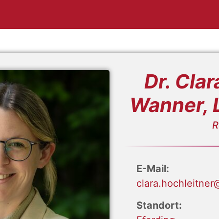
Dr. Cla
Wanner, 
R
E-Mail:
clara.hochleitner
Standort: