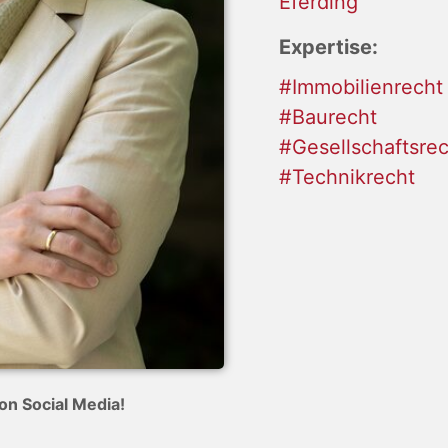
Eferding
Expertise:
#Immobilienrecht
#Baurecht
#Gesellschaftsre
#Technikrecht
on Social Media!