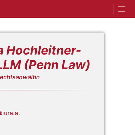
ra Hochleitner-
LLM (Penn Law)
echtsanwältin
@iura.at