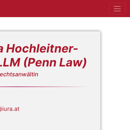
ra Hochleitner-
LLM (Penn Law)
echtsanwältin
@iura.at