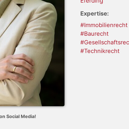
Eferding
Expertise:
#Immobilienrecht
#Baurecht
#Gesellschaftsre
#Technikrecht
on Social Media!