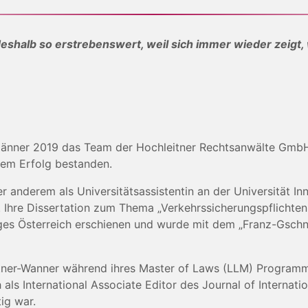
deshalb so erstrebenswert, weil sich immer wieder zeigt, 
 Jänner 2019 das Team der Hochleitner Rechtsanwälte GmbH.
em Erfolg bestanden.
r anderem als Universitätsassistentin an der Universität I
g. Ihre Dissertation zum Thema „Verkehrssicherungspflichte
lages Österreich erschienen und wurde mit dem „Franz-Gsch
tner-Wanner während ihres Master of Laws (LLM) Programms
ls International Associate Editor des Journal of Internati
tig war.