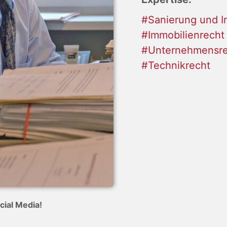
#Sanierung und I
#Immobilienrecht
#Unternehmensre
#Technikrecht
cial Media!