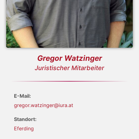
Gregor Watzinger
Juristischer Mitarbeiter
E-Mail:
gregor.watzinger@iura.at
Standort:
Eferding