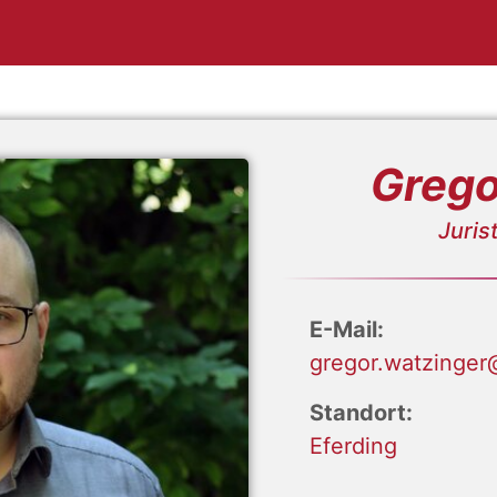
Grego
Juris
E-Mail:
gregor.watzinger@
Standort:
Eferding