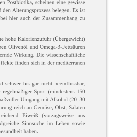
n Postbiotika, scheinen eine gewisse
 den Alterungsprozess belegen. Es ist
wobei hier auch der Zusammenhang zu
ine hohe Kalorienzufuhr (Übergewicht)
aben Olivenöl und Omega-3-Fettsäuren
dernde Wirkung. Die wissenschaftliche
ffekte finden sich in der mediterranen
 schwer bis gar nicht beeinflussbar,
 regelmäßiger Sport (mindestens 150
 maßvoller Umgang mit Alkohol (20–30
hrung reich an Gemüse, Obst, Salaten
reichend Eiweiß (vorzugsweise aus
folgreiche Sinnsuche im Leben sowie
Gesundheit haben.