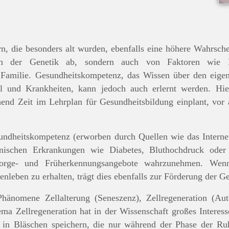
rn, die besonders alt wurden, ebenfalls eine höhere Wahrsche
n der Genetik ab, sondern auch von Faktoren wie E
 Familie. Gesundheitskompetenz, das Wissen über den eige
 und Krankheiten, kann jedoch auch erlernt werden. Hi
end Zeit im Lehrplan für Gesundheitsbildung einplant, vor 
undheitskompetenz (erworben durch Quellen wie das Interne
ischen Erkrankungen wie Diabetes, Bluthochdruck oder
sorge- und Früherkennungsangebote wahrzunehmen. Wenn
enleben zu erhalten, trägt dies ebenfalls zur Förderung der Ge
hänomene Zellalterung (Seneszenz), Zellregeneration (Aut
ema Zellregeneration hat in der Wissenschaft großes Interes
e in Bläschen speichern, die nur während der Phase der Ru