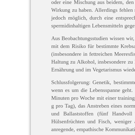
oder eine Mischung aus beidem, den 
Wirkung zu haben. Allerdings fehlen 
jedoch möglich, durch eine entspre
spermidinhaltigen Lebensmitteln gege
Aus Beobachtungsstudien wissen wir, 
mit dem Risiko für bestimmte Krebsa
(insbesondere in fettreichen Meeresf
Haltung zu Alkohol, insbesondere zu R
Ernährung und im Vegetarismus wiede
Schlussfolgerung: Genetik, bestimmt
wenn es um die Lebensspanne geht. 
Minuten pro Woche mit einer trainin
g pro Tag), das Anstreben eines nor
und Ballaststoffen (fünf Handvol
Hülsenfrüchten und Fisch, weniger 
anregende, empathische Kommunikatio