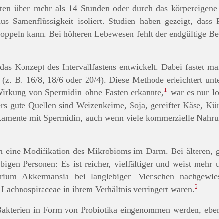
ten über mehr als 14 Stunden oder durch das körpereigen
s Samenflüssigkeit isoliert. Studien haben gezeigt, dass
peln kann. Bei höheren Lebewesen fehlt der endgültige Bew
 das Konzept des Intervallfastens entwickelt. Dabei fastet
h (z. B. 16/8, 18/6 oder 20/4). Diese Methode erleichtert un
1
Wirkung von Spermidin ohne Fasten erkannte,
war es nur lo
s gute Quellen sind Weizenkeime, Soja, gereifter Käse, Kür
ikamente mit Spermidin, auch wenn viele kommerzielle Nahr
h eine Modifikation des Mikrobioms im Darm. Bei älteren, 
gen Personen: Es ist reicher, vielfältiger und weist mehr 
rium Akkermansia bei langlebigen Menschen nachgewie
2
Lachnospiraceae in ihrem Verhältnis verringert waren.
Bakterien in Form von Probiotika eingenommen werden, eben