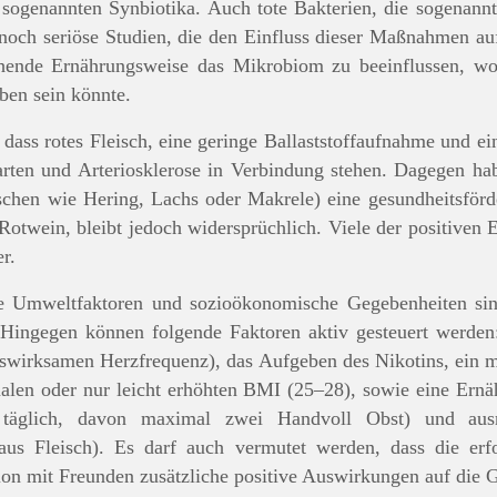
sogenannten Synbiotika. Auch tote Bakterien, die sogenannte
noch seriöse Studien, die den Einfluss dieser Maßnahmen auf
chende Ernährungsweise das Mikrobiom zu beeinflussen, 
ben sein könnte.
dass rotes Fleisch, eine geringe Ballaststoffaufnahme und e
rten und Arteriosklerose in Verbindung stehen. Dagegen h
ischen wie Hering, Lachs oder Makrele) eine gesundheitsför
otwein, bleibt jedoch widersprüchlich. Viele der positiven E
r.
e Umweltfaktoren und sozioökonomische Gegebenheiten sind
Hingegen können folgende Faktoren aktiv gesteuert werden:
gswirksamen Herzfrequenz), das Aufgeben des Nikotins, ein
malen oder nur leicht erhöhten BMI (25–28), sowie eine Ernä
l täglich, davon maximal zwei Handvoll Obst) und aus
aus Fleisch). Es darf auch vermutet werden, dass die er
n mit Freunden zusätzliche positive Auswirkungen auf die 