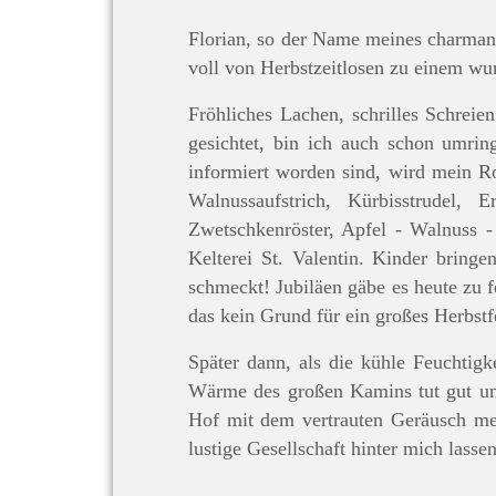
Florian, so der Name meines charmant
voll von Herbstzeitlosen zu einem w
Fröhliches Lachen, schrilles Schrei
gesichtet, bin ich auch schon umri
informiert worden sind, wird mein R
Walnussaufstrich, Kürbisstrudel, E
Zwetschkenröster, Apfel - Walnuss 
Kelterei St. Valentin. Kinder bring
schmeckt! Jubiläen gäbe es heute zu 
das kein Grund für ein großes Herbstfe
Später dann, als die kühle Feuchtigk
Wärme des großen Kamins tut gut und
Hof mit dem vertrauten Geräusch mei
lustige Gesellschaft hinter mich lass