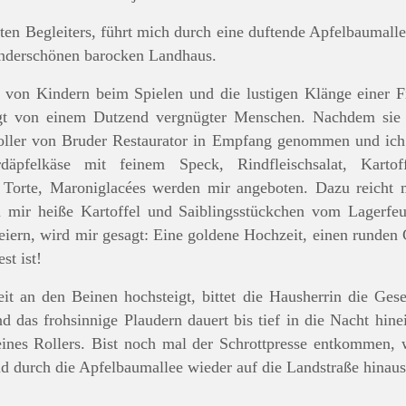
en Begleiters, führt mich durch eine duftende Apfelbaumallee
underschönen barocken Landhaus.
en von Kindern beim Spielen und die lustigen Klänge einer
ngt von einem Dutzend vergnügter Menschen. Nachdem sie
oller von Bruder Restaurator in Empfang genommen und ich 
rdäpfelkäse mit feinem Speck, Rindfleischsalat, Kartof
- Torte, Maroniglacées werden mir angeboten. Dazu reicht 
en mir heiße Kartoffel und Saiblingsstückchen vom Lagerfeue
feiern, wird mir gesagt: Eine goldene Hochzeit, einen runden
st ist!
eit an den Beinen hochsteigt, bittet die Hausherrin die Gese
 das frohsinnige Plaudern dauert bis tief in die Nacht hine
nes Rollers. Bist noch mal der Schrottpresse entkommen, 
end durch die Apfelbaumallee wieder auf die Landstraße hinaus