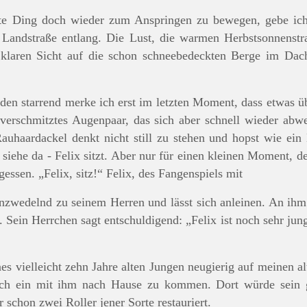
alte Ding doch wieder zum Anspringen zu bewegen, gebe ic
 Landstraße entlang. Die Lust, die warmen Herbstsonnenstr
klaren Sicht auf die schon schneebedeckten Berge im Dachst
en starrend merke ich erst im letzten Moment, dass etwas üb
 verschmitztes Augenpaar, das sich aber schnell wieder abwen
auhaardackel denkt nicht still zu stehen und hopst wie ein
d siehe da - Felix sitzt. Aber nur für einen kleinen Moment, d
gessen. „Felix, sitz!“ Felix, des Fangenspiels mit
wanzwedelnd zu seinem Herren und lässt sich anleinen. An ih
ein Herrchen sagt entschuldigend: „Felix ist noch sehr jung, 
nes vielleicht zehn Jahre alten Jungen neugierig auf meinen a
ich ein mit ihm nach Hause zu kommen. Dort würde sein 
 schon zwei Roller jener Sorte restauriert.