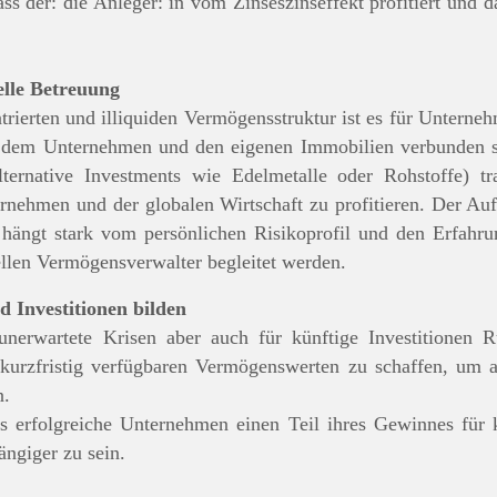
ass der: die Anleger: in vom Zinseszinseffekt profitiert und
elle Betreuung
trierten und illiquiden Vermögensstruktur ist es für Unterne
mit dem Unternehmen und den eigenen Immobilien verbunden s
ternative Investments wie Edelmetalle oder Rohstoffe) 
ternehmen und der globalen Wirtschaft zu profitieren. Der Au
s hängt stark vom persönlichen Risikoprofil und den Erfahr
ellen Vermögensverwalter begleitet werden.
d Investitionen bilden
unerwartete Krisen aber auch für künftige Investitionen R
 kurzfristig verfügbaren Vermögenswerten zu schaffen, um a
n.
s erfolgreiche Unternehmen einen Teil ihres Gewinnes für k
ngiger zu sein.