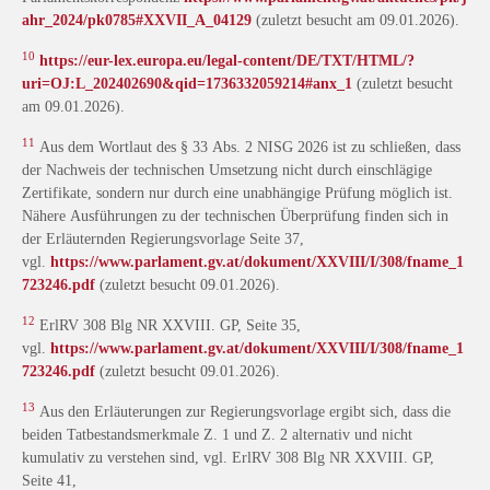
ahr_2024/pk0785#XXVII_A_04129
(zuletzt besucht am 09.01.2026).
10
https://eur-lex.europa.eu/legal-content/DE/TXT/HTML/?
uri=OJ:L_202402690&qid=1736332059214#anx_1
(zuletzt besucht
am 09.01.2026).
11
Aus dem Wortlaut des § 33 Abs. 2 NISG 2026 ist zu schließen, dass
der Nachweis der technischen Umsetzung nicht durch einschlägige
Zertifikate, sondern nur durch eine unabhängige Prüfung möglich ist.
Nähere Ausführungen zu der technischen Überprüfung finden sich in
der Erläuternden Regierungsvorlage Seite 37,
vgl.
https://www.parlament.gv.at/dokument/XXVIII/I/308/fname_1
723246.pdf
(zuletzt besucht 09.01.2026).
12
ErlRV 308 Blg NR XXVIII. GP, Seite 35,
vgl.
https://www.parlament.gv.at/dokument/XXVIII/I/308/fname_1
723246.pdf
(zuletzt besucht 09.01.2026).
13
Aus den Erläuterungen zur Regierungsvorlage ergibt sich, dass die
beiden Tatbestandsmerkmale Z. 1 und Z. 2 alternativ und nicht
kumulativ zu verstehen sind, vgl. ErlRV 308 Blg NR XXVIII. GP,
Seite 41,