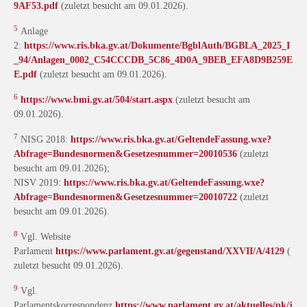
9AF53.pdf
(zuletzt besucht am 09.01.2026).
5
Anlage
2:
https://www.ris.bka.gv.at/Dokumente/BgblAuth/BGBLA_2025_I
_94/Anlagen_0002_C54CCCDB_5C86_4D0A_9BEB_EFA8D9B259E
E.pdf
(zuletzt besucht am 09.01.2026).
6
https://www.bmi.gv.at/504/start.aspx
(zuletzt besucht am
09.01.2026).
7
NISG 2018:
https://www.ris.bka.gv.at/GeltendeFassung.wxe?
Abfrage=Bundesnormen&Gesetzesnummer=20010536
(zuletzt
besucht am 09.01.2026);
NISV 2019:
https://www.ris.bka.gv.at/GeltendeFassung.wxe?
Abfrage=Bundesnormen&Gesetzesnummer=20010722
(zuletzt
besucht am 09.01.2026).
8
Vgl. Website
Parlament
https://www.parlament.gv.at/gegenstand/XXVII/A/4129
(
zuletzt besucht 09.01.2026).
9
Vgl.
Parlamentskorrespondenz
https://www.parlament.gv.at/aktuelles/pk/j