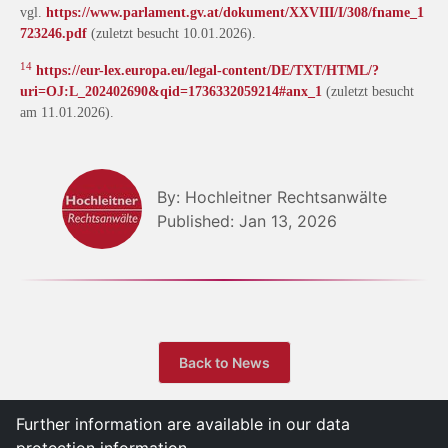
vgl.
https://www.parlament.gv.at/dokument/XXVIII/I/308/fname_1
723246.pdf
(zuletzt besucht 10.01.2026).
14
https://eur-lex.europa.eu/legal-content/DE/TXT/HTML/?
uri=OJ:L_202402690&qid=1736332059214#anx_1
(zuletzt besucht
am 11.01.2026).
By: Hochleitner Rechtsanwälte
Published: Jan 13, 2026
Back to News
Further information are available in our data