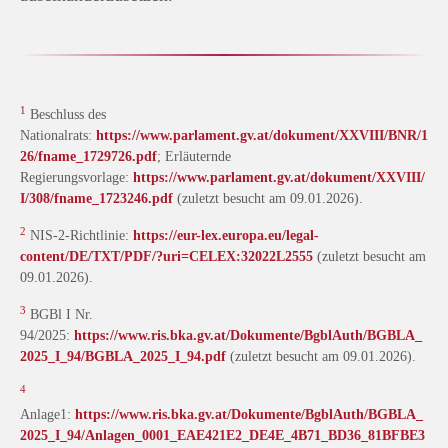
1
Beschluss des
Nationalrats:
https://www.parlament.gv.at/dokument/XXVIII/BNR/1
26/fname_1729726.pdf
; Erläuternde
Regierungsvorlage:
https://www.parlament.gv.at/dokument/XXVIII/
I/308/fname_1723246.pdf
(zuletzt besucht am 09.01.2026).
2
NIS-2-Richtlinie:
https://eur-lex.europa.eu/legal-
content/DE/TXT/PDF/?uri=CELEX:32022L2555
(zuletzt besucht am
09.01.2026).
3
BGBl I Nr.
94/2025:
https://www.ris.bka.gv.at/Dokumente/BgblAuth/BGBLA_
2025_I_94/BGBLA_2025_I_94.pdf
(zuletzt besucht am 09.01.2026).
4
Anlage1:
https://www.ris.bka.gv.at/Dokumente/BgblAuth/BGBLA_
2025_I_94/Anlagen_0001_EAE421E2_DE4E_4B71_BD36_81BFBE3