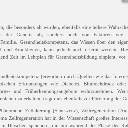
rn, die besonders alt wurden, ebenfalls eine höhere Wahrsche
n der Genetik ab, sondern auch von Faktoren wie E
 Familie. Gesundheitskompetenz, das Wissen über den eige
 und Krankheiten, kann jedoch auch erlernt werden. Hi
end Zeit im Lehrplan für Gesundheitsbildung einplant, vor 
undheitskompetenz (erworben durch Quellen wie das Interne
ischen Erkrankungen wie Diabetes, Bluthochdruck oder
sorge- und Früherkennungsangebote wahrzunehmen. Wenn
enleben zu erhalten, trägt dies ebenfalls zur Förderung der Ge
hänomene Zellalterung (Seneszenz), Zellregeneration (Aut
ema Zellregeneration hat in der Wissenschaft großes Interes
e in Bläschen speichern, die nur während der Phase der Ru