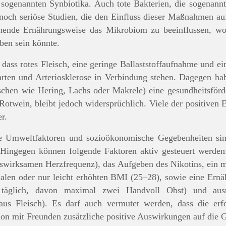
sogenannten Synbiotika. Auch tote Bakterien, die sogenannte
noch seriöse Studien, die den Einfluss dieser Maßnahmen auf
chende Ernährungsweise das Mikrobiom zu beeinflussen, 
ben sein könnte.
dass rotes Fleisch, eine geringe Ballaststoffaufnahme und e
rten und Arteriosklerose in Verbindung stehen. Dagegen h
ischen wie Hering, Lachs oder Makrele) eine gesundheitsför
otwein, bleibt jedoch widersprüchlich. Viele der positiven E
r.
e Umweltfaktoren und sozioökonomische Gegebenheiten sind
Hingegen können folgende Faktoren aktiv gesteuert werden:
gswirksamen Herzfrequenz), das Aufgeben des Nikotins, ein
malen oder nur leicht erhöhten BMI (25–28), sowie eine Ernä
l täglich, davon maximal zwei Handvoll Obst) und aus
aus Fleisch). Es darf auch vermutet werden, dass die er
n mit Freunden zusätzliche positive Auswirkungen auf die 