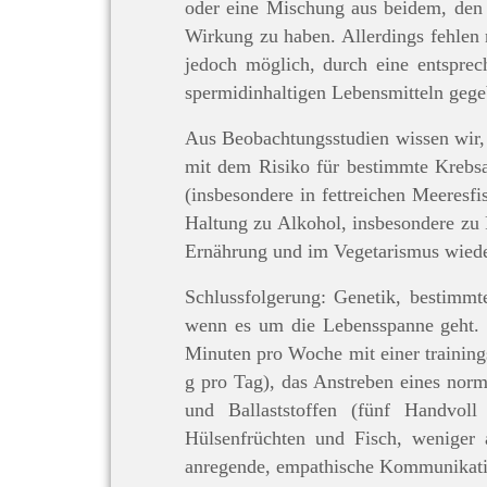
oder eine Mischung aus beidem, den 
Wirkung zu haben. Allerdings fehlen 
jedoch möglich, durch eine entspre
spermidinhaltigen Lebensmitteln gege
Aus Beobachtungsstudien wissen wir, 
mit dem Risiko für bestimmte Krebsa
(insbesondere in fettreichen Meeresf
Haltung zu Alkohol, insbesondere zu R
Ernährung und im Vegetarismus wiede
Schlussfolgerung: Genetik, bestimmt
wenn es um die Lebensspanne geht. 
Minuten pro Woche mit einer trainin
g pro Tag), das Anstreben eines nor
und Ballaststoffen (fünf Handvol
Hülsenfrüchten und Fisch, weniger 
anregende, empathische Kommunikatio