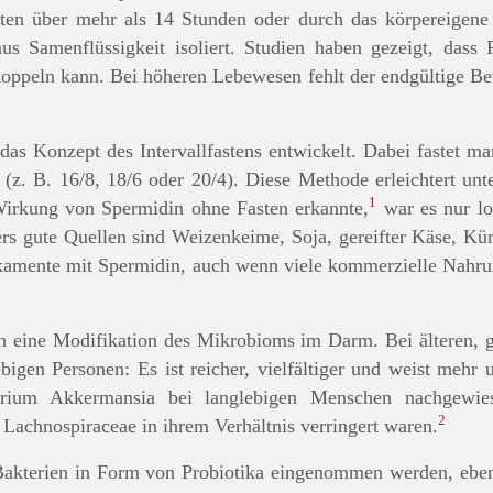
ten über mehr als 14 Stunden oder durch das körpereigen
s Samenflüssigkeit isoliert. Studien haben gezeigt, dass
peln kann. Bei höheren Lebewesen fehlt der endgültige Bew
 das Konzept des Intervallfastens entwickelt. Dabei fastet
h (z. B. 16/8, 18/6 oder 20/4). Diese Methode erleichtert un
1
Wirkung von Spermidin ohne Fasten erkannte,
war es nur lo
s gute Quellen sind Weizenkeime, Soja, gereifter Käse, Kür
ikamente mit Spermidin, auch wenn viele kommerzielle Nahr
h eine Modifikation des Mikrobioms im Darm. Bei älteren, 
gen Personen: Es ist reicher, vielfältiger und weist mehr 
rium Akkermansia bei langlebigen Menschen nachgewie
2
Lachnospiraceae in ihrem Verhältnis verringert waren.
Bakterien in Form von Probiotika eingenommen werden, eben