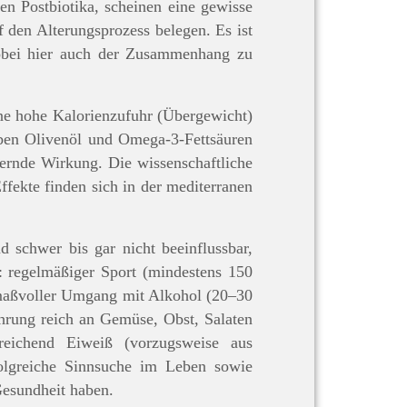
n Postbiotika, scheinen eine gewisse
 den Alterungsprozess belegen. Es ist
wobei hier auch der Zusammenhang zu
ine hohe Kalorienzufuhr (Übergewicht)
aben Olivenöl und Omega-3-Fettsäuren
dernde Wirkung. Die wissenschaftliche
ffekte finden sich in der mediterranen
 schwer bis gar nicht beeinflussbar,
 regelmäßiger Sport (mindestens 150
 maßvoller Umgang mit Alkohol (20–30
hrung reich an Gemüse, Obst, Salaten
reichend Eiweiß (vorzugsweise aus
folgreiche Sinnsuche im Leben sowie
Gesundheit haben.