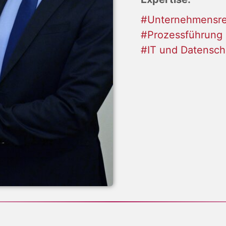
#Unternehmensre
#Prozessführung
#IT und Datensch