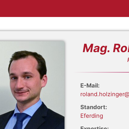
Mag. Ro
E-Mail:
roland.holzinger@
Standort:
Eferding
Expertise: