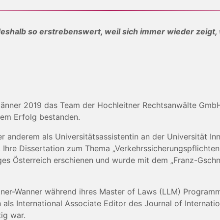
deshalb so erstrebenswert, weil sich immer wieder zeigt, 
 Jänner 2019 das Team der Hochleitner Rechtsanwälte GmbH.
em Erfolg bestanden.
r anderem als Universitätsassistentin an der Universität I
g. Ihre Dissertation zum Thema „Verkehrssicherungspflichte
lages Österreich erschienen und wurde mit dem „Franz-Gsch
tner-Wanner während ihres Master of Laws (LLM) Programms
ls International Associate Editor des Journal of Internati
tig war.