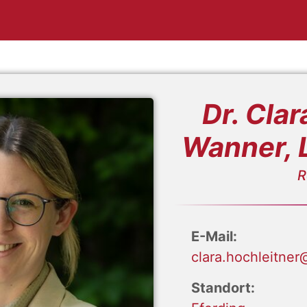
Dr. Cla
Wanner, 
R
E-Mail:
clara.hochleitner
Standort: