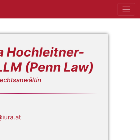
ra Hochleitner-
LLM (Penn Law)
echtsanwältin
@iura.at