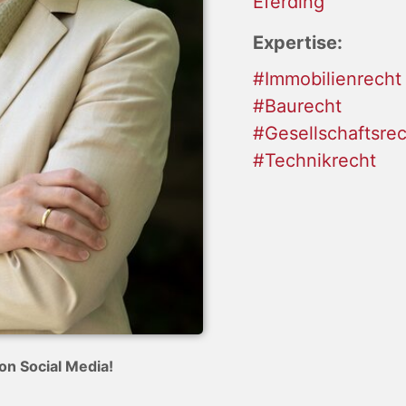
Eferding
Expertise:
#Immobilienrecht
#Baurecht
#Gesellschaftsre
#Technikrecht
on Social Media!