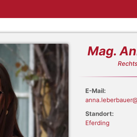
Mag. An
Recht
E-Mail:
anna.leberbauer@
Standort:
Eferding