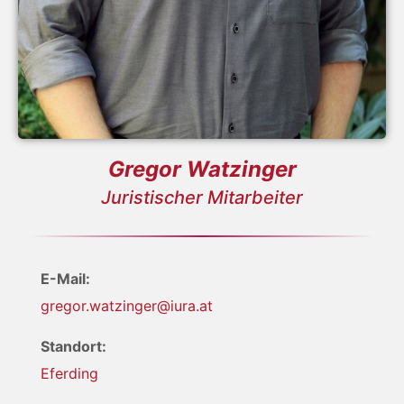
Gregor Watzinger
Juristischer Mitarbeiter
E-Mail:
gregor.watzinger@iura.at
Standort:
Eferding